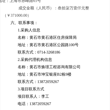
地址：上海市赤峰路65号
成交金额（人民币）：
叁拾柒万壹仟元整
（￥371000.00）
六
、联系事项：
1.采购人信息
名称：黄石市黄石港区住房保障局
地址：
黄石市黄石港区公园路100号
联系方式：
0714-3268186
2.采购代理机构信息
名称：
黄石市焕璟工程咨询有限公司
地址：
黄石市坤宝银座B2栋9楼
联系方式：
13872059267
3.项目联系方式
项目联系人：
李工
电话：
13872059267