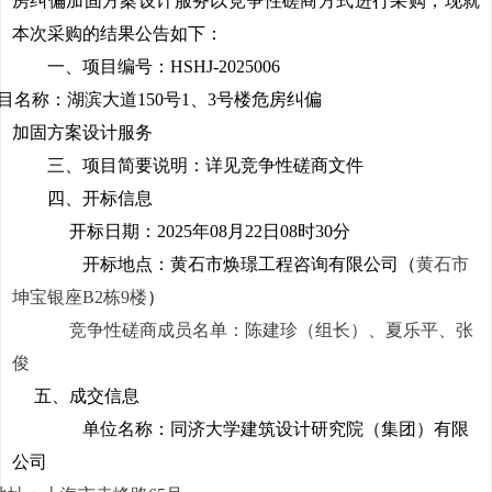
房纠偏加固方案设计服务
以
竞争性磋商
方式进行
采购
，现就
本次
采购
的结果公告如下：
一、项目编号：
HSHJ-2025006
目名称：
湖滨大道150号1、3号楼危房纠偏
加固方案设计服务
三
、项目简要说明：详见
竞争性磋商
文件
四
、开标信息
开
标日期：
20
25
年
08
月
22
日
08
时3
0
分
开
标地点：
黄石市焕璟工程咨询有限公司
（
黄石市
坤宝银座B2栋9楼
）
竞争性磋商
成员名单：
陈建珍
（组长）、
夏乐平
、
张
俊
五
、成交信息
单位名称：同济大学建筑设计研究院（集团）有限
公司