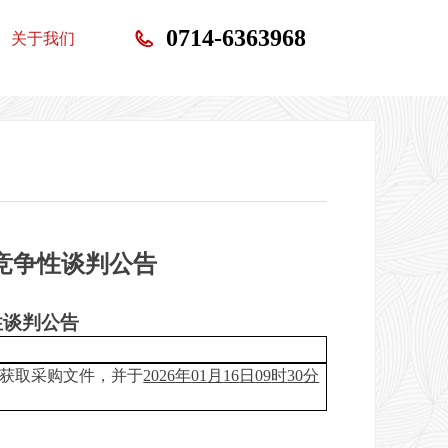
0714-6363968
关于我们
)竞争性谈判公告
性谈判公告
获取采购文件，并于
2026
年
01
月
16
日
09
时
30
分