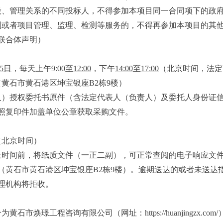
股、管理关系的不同投标人，不得参加本项目同一合同项下的政
制或者项目管理、监理、检测等服务的，不得再参加本项目的其
联合体声明）
5
日
，每天上午9:00至
12:00
，下午
14:00
至
17:00
（北京时间，法定
（
黄石市黄石港区坤宝银座B2栋9楼
）
人）授权委托书原件（含法定代表人（负责人）及委托人身份证
照复印件加盖单位公章获取采购文件。
（北京时间）
止时间前，将纸质文件（一正二副），
可正常查阅的电子响应文
（
黄石市黄石港区坤宝银座B2栋9楼
）。逾期送达的或者未送达
理机构将拒收。
介为
黄石市焕璟工程咨询有限公司
（网址：https://huanjingzx.com/