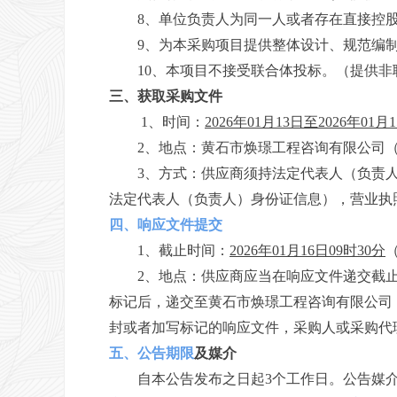
8、单位负责人为同一人或者存在直接控
9、为本采购项目提供整体设计、规范编
10、
本项
目不接受联合体投标。
（
提供非
三、获取采购文件
1、时间：
2026
年
01
月
13
日至
2026
年
01
月
1
2、地点：
黄石市焕璟工程咨询有限公司
3、方式：供应商须持法定代表人（负责
法定代表人（负责人）身份证信息），营业执
四、响应文件提交
1、截止时间：
2026
年
01
月
16
日
09
时
30
分
2、地点：供应商应当在响应文件递交截
标记后，递交至
黄石市焕璟工程咨询有限公司
封或者加写标记的响应文件，采购人或采购代
五、公告期限
及媒介
自本公告发布之日起3个工作日。公告媒