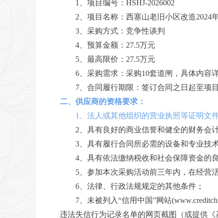
1、项目编号：
HSHJ-2026002
2、项目名称：
西塞山老旧小区改造2024
3、采购方式：竞争性谈判
4、预算金额：
27.5万元
5、最高限价：
27.5万元
6、采购需求：
采购10套道闸，
具体内容
7、合同履行期限：
签订合同之日起至项
二、供应商的资格要求：
1、法人或其他组织的营业执照等证明文
2、具有良好的商业信誉和健全的财务会
3、具有履行合同所必需的设备和专业技
4、具有依法缴纳税收和社会保障资金的
5、参加本次采购活动前三年内，在经营
6、法律、行政法规规定的其他条件；
7、未被列入“信用中国”网站(www.credit
违法失信行为记录名单的网页截图（或提供《